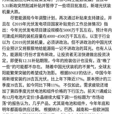
5.31新政突然削减补贴并暂停了一些项目批准后，新增光伏装
机量大跌。
尽管能源局今年调整计划，再次通过补贴来支持建设，并
且在《2019年光伏发电项目国家补贴竞价工作总体情况》指
出：今年光伏发电项目建设规模在5000万千瓦左右，预计年内
可建成并网的装机容量在4000~4500万千瓦左右，以至于行业
以为《2019光伏装机量，必须讲政治。但不讲政治的中国光伏
行业预计又将狠狠地给能源局一记不讲政治的耳光。也有人认
为，能源局7月份才宣布新政，让投资者无法快速做出投资决
定，即便有12.31补贴期限，今年的抢装估计也没有，连"晚了
一些"的可能都不存在。 随着中国光伏装机的不景气，全球太
阳能繁荣突破的希望成为泡影。 根据BNEF的估计，中国今年
将新增安装约28吉瓦光伏，比上年下降近37%。原本预计的三
季度39吉瓦，如今同比下降11%。 不仅如此，需求疲软还增
加了第四季度光伏电池和组件价格的下行压力。前天??通威公
布12月电池片定价!多晶继续大幅下调!一份标题为"市场动
荡"的报告认为，几乎产品，尤其是电池和组件，今年年底和
明年都面临供应过剩。 根据统计，巴西、越南和一些欧洲国