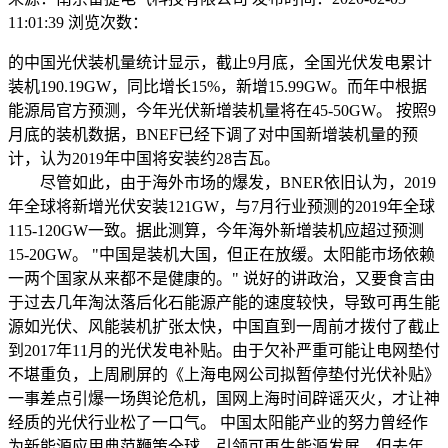
11:01:39
浏览次数：
的中国光伏装机量统计显示，截止9月底，全国光伏发电累计
装机190.19GW，同比增长15%，新增15.99GW。而年中根据
能源局官方预测，今年光伏新增装机量将在45-50GW。 按照9
月底的装机数据，BNEF已经下调了对中国新增装机量的预
计，认为2019年中国将安装约28吉瓦。
尽管如此，由于海外市场的爆发，BNER依旧认为，2019
年全球将新增光伏安装121GW，与7月行业预测的2019年全球
115-120GW一致。据此测算，今年海外新增装机应超过预测
15-20GW。 "中国是装机大国，但正在放缓。太阳能市场依赖
一两个国家从来都不是健康的。" 说好的讲政治，又要食言由
于过去几年淘汰落后化石能源产能的速度较快，导致可再生能
源如光伏、风能装机扩张太快，中国直到一周前才拨付了截止
到2017年11月的光伏发电补贴。由于欠补严重可能让电网垫付
不堪重负，上周刷屏的《上海电网公司拟暂停垫付光伏补贴》
一事差点引爆一场舆论危机，国网上海时间辟谣灭火，才让神
经质的光伏行业松了一口气。 中国太阳能产业的努力曾经作
为新能源应用典范鞭策全球，引领可再生能源发展。但去年