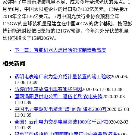
家弥补了中国新增装机量不足，成为今年全球光伏的亮点。1
月至8月，中国太阳能企业的出口额为132亿美元，已经接近
2018年全年136亿美元。 7月中国光伏行业协会预测全年
115GW的全球装机量是建立在中国40GW的数字基础，按照彭
博新能源财经依旧坚持的121GW预测，今年海外光伏装机量
比预期增长了15到20GW。
下一篇：智能机器人焊出哈尔滨制造新高度
相关新闻
透明电表箱厂家为您介绍计量装置的竣工验收
2020-06-
17 06:13:49
防爆配电箱故障出现有哪些原因
2020-06-17 06:13:48
国网涡阳县供电公司：退伍老兵 农电先锋
2020-02-03
11:01:39
中国电力芜湖发电聚焦"煤"问题 降本2000万
2020-02-03
11:01:39
全国！云南电力交易电量突破1000亿千瓦时
2020-02-03
11:01:39
绿色节能成趋势 中国照明电器行业向高品质迈进
2020-